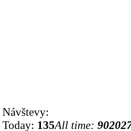
Návštevy:
Today:
135
All time:
90202