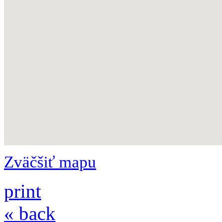
Zväčšiť mapu
print
« back